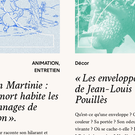
ANIMATION
,
Décor
ENTRETIEN
« Les envelopp
 Martinie :
de Jean-Louis
mort habite les
Pouillès
nnages de
on ».
Qu’est-ce qu’une enveloppe ? Q
couleur ? Sa portée ? Son odeu
vivante ? Où se cache-t-elle ? 
ur raconte son hilarant et