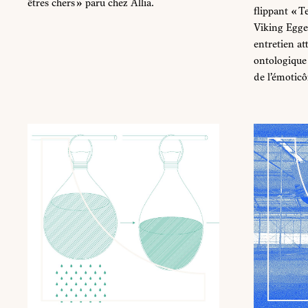
êtres chers » paru chez Allia.
flippant « 
Viking Eggel
entretien att
ontologique 
de l’émoticô