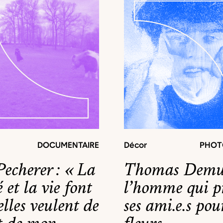
DOCUMENTAIRE
Décor
PHOT
Pecherer : « La
Thomas Demu
é et la vie font
l’homme qui p
elles veulent de
ses ami.e.s pou