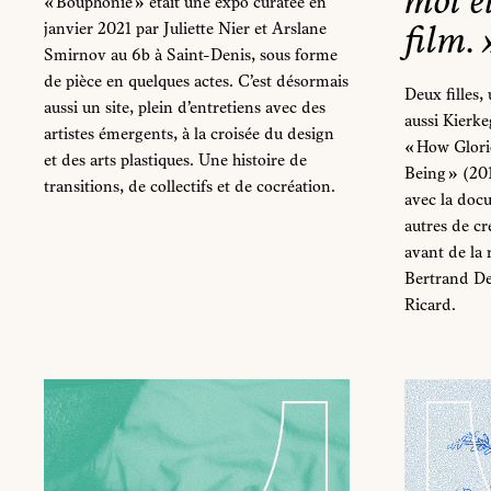
moi e
« Bouphonie » était une expo curatée en
film. 
janvier 2021 par Juliette Nier et Arslane
Smirnov au 6b à Saint-Denis, sous forme
de pièce en quelques actes. C’est désormais
Deux filles,
aussi un site, plein d’entretiens avec des
aussi Kierke
artistes émergents, à la croisée du design
« How Glori
et des arts plastiques. Une histoire de
Being » (201
transitions, de collectifs et de cocréation.
avec la docu
autres de cr
avant de la 
Bertrand De
Ricard.