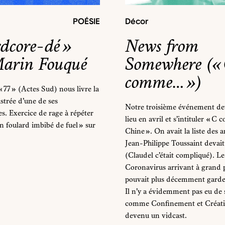
POÉSIE
Décor
dcore-dé »
News from
arin Fouqué
Somewhere («
comme… »)
« 77 » (Actes Sud) nous livre la
ustrée d’une de ses
Notre troisième événement dev
. Exercice de rage à répéter
lieu en avril et s’intituler « C
un foulard imbibé de fuel » sur
Chine ». On avait la liste des ar
Jean-Philippe Toussaint devait
(Claudel c’était compliqué). Le
Coronavirus arrivant à grand 
pouvait plus décemment garde
Il n’y a évidemment pas eu de 
comme Confinement et Créati
devenu un vidcast.