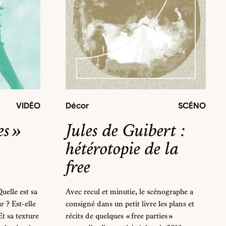
VIDÉO
Décor
SCÉNO
es »
Jules de Guibert :
hétérotopie de la
free
uelle est sa
Avec recul et minutie, le scénographe a
r ? Est-elle
consigné dans un petit livre les plans et
Et sa texture
récits de quelques « free parties »